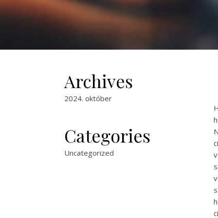
Archives
2024. október
H
h
Categories
N
c
Uncategorized
v
s
v
s
h
c