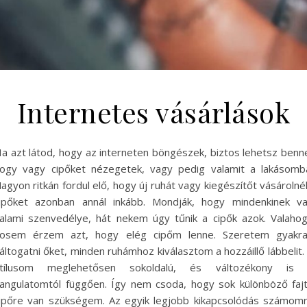
Internetes vásárlások
a azt látod, hogy az interneten böngészek, biztos lehetsz benn
ogy vagy cipőket nézegetek, vagy pedig valamit a lakásomb
agyon ritkán fordul elő, hogy új ruhát vagy kiegészítőt vásárolné
ipőket azonban annál inkább. Mondják, hogy mindenkinek v
alami szenvedélye, hát nekem úgy tűnik a cipők azok. Valaho
osem érzem azt, hogy elég cipőm lenne. Szeretem gyakr
áltogatni őket, minden ruhámhoz kiválasztom a hozzáillő lábbelit.
tílusom meglehetősen sokoldalú, és változékony is
angulatomtól függően. Így nem csoda, hogy sok különböző faj
ipőre van szükségem. Az egyik legjobb kikapcsolódás számom