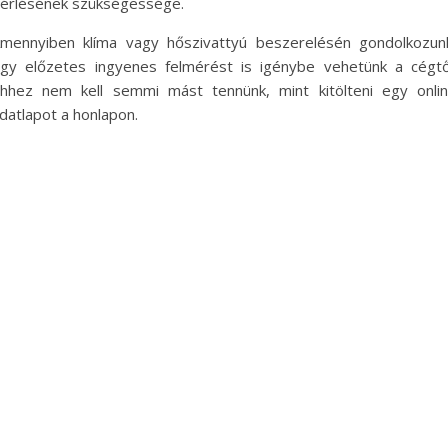
érlésének szükségessége.
mennyiben klíma vagy hőszivattyú beszerelésén gondolkozun
gy előzetes ingyenes felmérést is igénybe vehetünk a cégtő
hhez nem kell semmi mást tennünk, mint kitölteni egy onli
datlapot a honlapon.