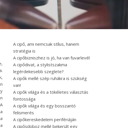
A cipő, ami nemcsak stílus, hanem
stratégia is
A cipőbizniszhez is jó, ha van fuvarlevél
e,
A cipődivat, a stylistszakma
a.
legérdekesebb szeglete?
k,
A cipők mellé szép ruhákra is szükség
an
van!
gy
A cipők világa és a tökéletes választás
an
fontossága
 A
A cipők világa és egy bosszantó
 a
felismerés
ta
A cipőkereskedelem perifériáján
ra
A cipősdoboz mellé bekerült egy