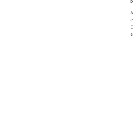
b
A
e
E
a