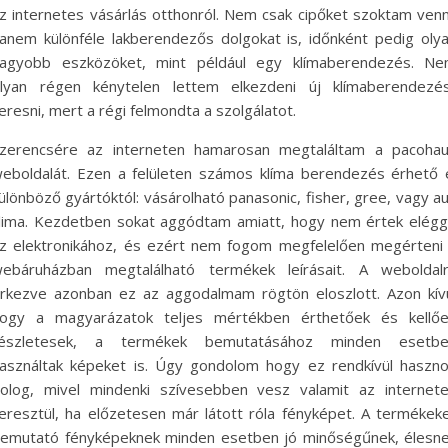
z internetes vásárlás otthonról. Nem csak cipőket szoktam venn
anem különféle lakberendezős dolgokat is, időnként pedig oly
agyobb eszközöket, mint például egy klímaberendezés. N
lyan régen kénytelen lettem elkezdeni új klímaberendezé
eresni, mert a régi felmondta a szolgálatot.
zerencsére az interneten hamarosan megtaláltam a pacoha
eboldalát. Ezen a felületen számos klíma berendezés érhető 
ülönböző gyártóktól: vásárolható panasonic, fisher, gree, vagy a
lima. Kezdetben sokat aggódtam amiatt, hogy nem értek elég
z elektronikához, és ezért nem fogom megfelelően megérteni
ebáruházban megtalálható termékek leírásait. A weboldal
rkezve azonban ez az aggodalmam rögtön eloszlott. Azon kív
ogy a magyarázatok teljes mértékben érthetőek és kellő
észletesek, a termékek bemutatásához minden esetb
asználtak képeket is. Úgy gondolom hogy ez rendkívül haszn
olog, mivel mindenki szívesebben vesz valamit az internet
eresztül, ha előzetesen már látott róla fényképet. A termékek
emutató fényképeknek minden esetben jó minőségűnek, élesn