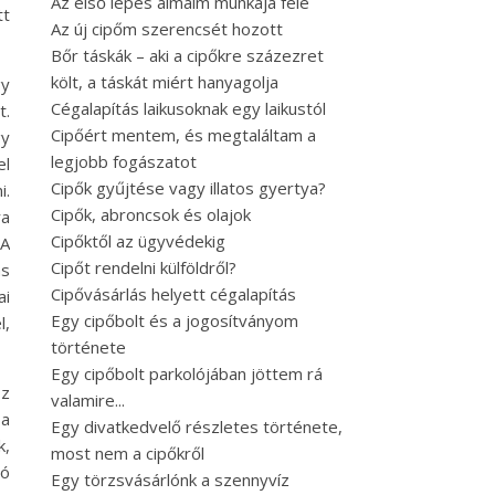
Az első lépés álmaim munkája felé
tt
Az új cipőm szerencsét hozott
Bőr táskák – aki a cipőkre százezret
költ, a táskát miért hanyagolja
gy
Cégalapítás laikusoknak egy laikustól
t.
Cipőért mentem, és megtaláltam a
gy
legjobb fogászatot
el
Cipők gyűjtése vagy illatos gyertya?
i.
Cipők, abroncsok és olajok
ra
Cipőktől az ügyvédekig
 A
Cipőt rendelni külföldről?
ás
Cipővásárlás helyett cégalapítás
ai
Egy cipőbolt és a jogosítványom
l,
története
Egy cipőbolt parkolójában jöttem rá
Ez
valamire...
 a
Egy divatkedvelő részletes története,
k,
most nem a cipőkről
tó
Egy törzsvásárlónk a szennyvíz