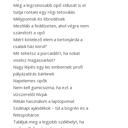
Még a legcsinosabb cipő stílusát is el
tudja rontani egy régi tetoválás
Mélypontok és ébredések
Mezítláb a fedélzeten, ahol végre nem
számított a cipő
Miért kötelező elem a betonjárda a
családi ház körül?
Mit tehetsz a porcaidért, ha sokat
viselsz magassarkút?
Nagy lépés egy kis embernek: profi
pályázatírás bárkinek
Napelemes cipők
Nem kell gumicsizma, ha ezt a
vízszerelőt hívjuk
Ritkán használom a laptopomat
Szülinapi ajándékok – túl a bögrén és a
felespoháron
Találjuk meg a legjobb székhelyt, ha