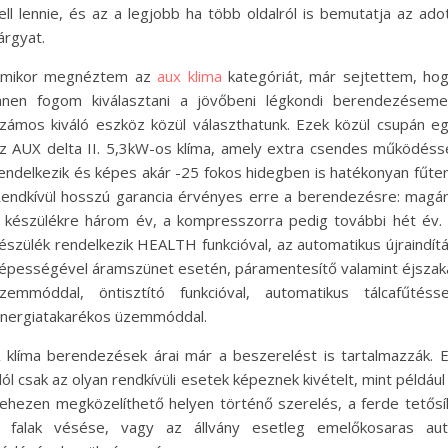
ell lennie, és az a legjobb ha több oldalról is bemutatja az ado
árgyat.
mikor megnéztem az
aux klima
kategóriát, már sejtettem, ho
nnen fogom kiválasztani a jövőbeni légkondi berendezéseme
zámos kiváló eszköz közül választhatunk. Ezek közül csupán e
z AUX delta II. 5,3kW-os klíma, amely extra csendes működéss
endelkezik és képes akár -25 fokos hidegben is hatékonyan fűten
endkívül hosszú garancia érvényes erre a berendezésre: magá
 készülékre három év, a kompresszorra pedig további hét év.
észülék rendelkezik HEALTH funkcióval, az automatikus újraindít
épességével áramszünet esetén, páramentesítő valamint éjszak
zemmóddal, öntisztító funkcióval, automatikus tálcafűtésse
nergiatakarékos üzemmóddal.
 klíma berendezések árai már a beszerelést is tartalmazzák. 
lól csak az olyan rendkívüli esetek képeznek kivételt, mint például
ehezen megközelíthető helyen történő szerelés, a ferde tetősí
 falak vésése, vagy az állvány esetleg emelőkosaras au