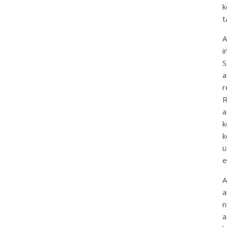
k
t
A
i
S
a
r
R
a
k
k
ü
e
A
a
n
a