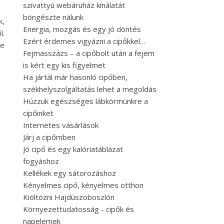
szivattyú webáruház kínálatát
böngészte nálunk
k,
Energia, mozgás és egy jó döntés
l.
Ezért érdemes vigyázni a cipőkkel…
ne
Fejmasszázs – a cipőbolt után a fejem
is kért egy kis figyelmet
Ha jártál már hasonló cipőben,
székhelyszolgáltatás lehet a megoldás
Húzzuk egészséges lábkörmünkre a
cipőinket
Internetes vásárlások
Járj a cipőmben
Jó cipő és egy kalóriatáblázat
fogyáshoz
Kellékek egy sátorozáshoz
Kényelmes cipő, kényelmes otthon
Kiöltözni Hajdúszoboszlón
Környezettudatosság - cipők és
napelemek