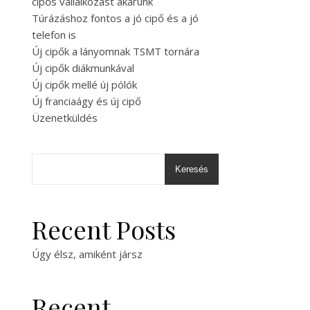
cipős vállalkozást akarunk
Túrázáshoz fontos a jó cipő és a jó
telefon is
Új cipők a lányomnak TSMT tornára
Új cipők diákmunkával
Új cipők mellé új pólók
Új franciaágy és új cipő
Üzenetküldés
Keresés
Recent Posts
Úgy élsz, amiként jársz
Recent