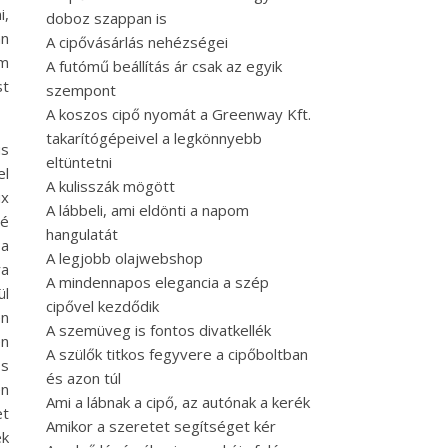
i,
doboz szappan is
an
A cipővásárlás nehézségei
em
A futómű beállítás ár csak az egyik
st
szempont
A koszos cipő nyomát a Greenway Kft.
takarítógépeivel a legkönnyebb
us
eltüntetni
el
A kulisszák mögött
ux
A lábbeli, ami eldönti a napom
gé
hangulatát
 a
A legjobb olajwebshop
ra
A mindennapos elegancia a szép
ül
cipővel kezdődik
en
A szemüveg is fontos divatkellék
en
A szülők titkos fegyvere a cipőboltban
os
és azon túl
en
Ami a lábnak a cipő, az autónak a kerék
et
Amikor a szeretet segítséget kér
ek