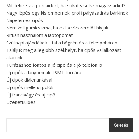
Mit tehetsz a porcaidért, ha sokat viselsz magassarkút?
Nagy lépés egy kis embernek: profi pályázatírás bárkinek
Napelemes cipők
Nem kell gumicsizma, ha ezt a vízszerelőt hívjuk
Ritkán használom a laptopomat
Szülinapi ajándékok – túl a bögrén és a felespoháron
Találjuk meg a legjobb székhelyt, ha cipős vállalkozást
akarunk
Túrázáshoz fontos a jó cipő és a jó telefon is
Új cipők a lányomnak TSMT tornára
Új cipők diákmunkával
Új cipők mellé új pólók
Új franciaágy és új cipő
Üzenetküldés
Keresés