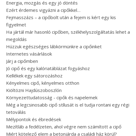
Energia, mozgás és egy jó döntés
Ezért érdemes vigyázni a cipőkkel…
Fejmasszázs – a cipőbolt után a fejem is kért egy kis
figyelmet
Ha jártál már hasonló cipőben, székhelyszolgáltatás lehet a
megoldás
Húzzuk egészséges lábkörmünkre a cipőinket
Internetes vásárlások
Járj a cipőmben
Jó cipő és egy kalóriatáblázat fogyáshoz
Kellékek egy sátorozáshoz
Kényelmes cipő, kényelmes otthon
Kiöltözni Hajdúszoboszlón
Környezettudatosság - cipők és napelemek
Még a legcsinosabb cipő stílusát is el tudja rontani egy régi
tetoválás
Mélypontok és ébredések
Mezítláb a fedélzeten, ahol végre nem számított a cipő
Miért kötelező elem a betonjárda a családi ház körül?