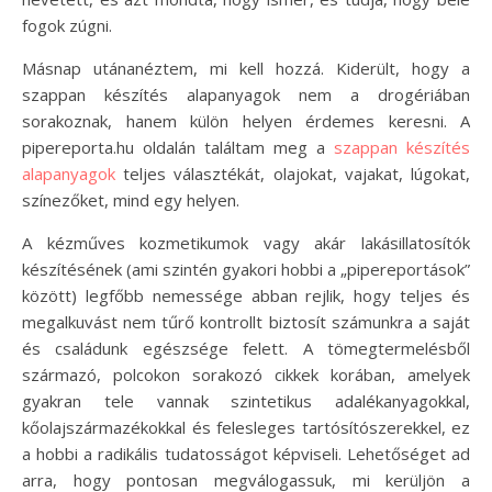
fogok zúgni.
Másnap utánanéztem, mi kell hozzá. Kiderült, hogy a
szappan készítés alapanyagok nem a drogériában
sorakoznak, hanem külön helyen érdemes keresni. A
pipereporta.hu oldalán találtam meg a
szappan készítés
alapanyagok
teljes választékát, olajokat, vajakat, lúgokat,
színezőket, mind egy helyen.
A kézműves kozmetikumok vagy akár lakásillatosítók
készítésének (ami szintén gyakori hobbi a „pipereportások”
között) legfőbb nemessége abban rejlik, hogy teljes és
megalkuvást nem tűrő kontrollt biztosít számunkra a saját
és családunk egészsége felett. A tömegtermelésből
származó, polcokon sorakozó cikkek korában, amelyek
gyakran tele vannak szintetikus adalékanyagokkal,
kőolajszármazékokkal és felesleges tartósítószerekkel, ez
a hobbi a radikális tudatosságot képviseli. Lehetőséget ad
arra, hogy pontosan megválogassuk, mi kerüljön a