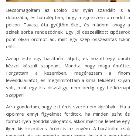
Becsomagoltam az utolsó pár nyári szandált is a
dobozába, és hátraléptem, hogy megnézzem a rendet a
polcon. Tavasz óta gyűjtöm őket, és imádom, ahogy a
színek sorba rendeződnek. Egy jól összeállított cipősarok
pont olyan örömöt ad, mint egy szép összeállítás tükör
előtt.
Aznap este egy barátnőm átjött, és hozott egy darab
kézzel készült szappant. Mondta, hogy maga öntötte.
Forgattam a kezemben, megéreztem a finom
levendulaillatot, és megsimítottam a sima felületét. Olyan
volt, mint egy kis dísztárgy, nem pedig egy hétköznapi
szappan.
Arra gondoltam, hogy ezt én is szeretném kipróbálni. Ha a
cipőimre ennyi figyelmet fordítok, ha minden színt és
formát ilyen gonddal válogatok, akkor miért ne lehetne egy
ilyen kis kézműves öröm is az enyém. A barátnőm csak
nevetett, és azt mondta, hogy ismer, és tudja, hogy bele