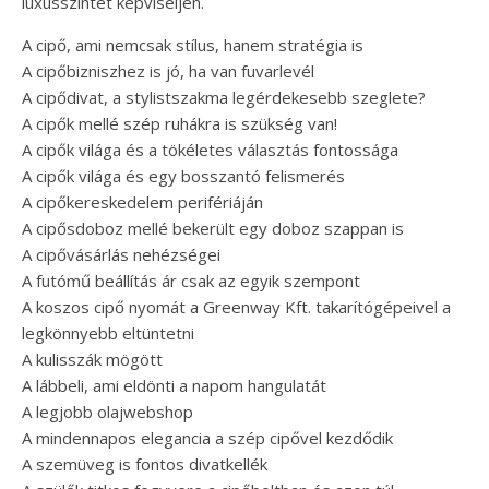
luxusszintet képviseljen.
A cipő, ami nemcsak stílus, hanem stratégia is
A cipőbizniszhez is jó, ha van fuvarlevél
A cipődivat, a stylistszakma legérdekesebb szeglete?
A cipők mellé szép ruhákra is szükség van!
A cipők világa és a tökéletes választás fontossága
A cipők világa és egy bosszantó felismerés
A cipőkereskedelem perifériáján
A cipősdoboz mellé bekerült egy doboz szappan is
A cipővásárlás nehézségei
A futómű beállítás ár csak az egyik szempont
A koszos cipő nyomát a Greenway Kft. takarítógépeivel a
legkönnyebb eltüntetni
A kulisszák mögött
A lábbeli, ami eldönti a napom hangulatát
A legjobb olajwebshop
A mindennapos elegancia a szép cipővel kezdődik
A szemüveg is fontos divatkellék