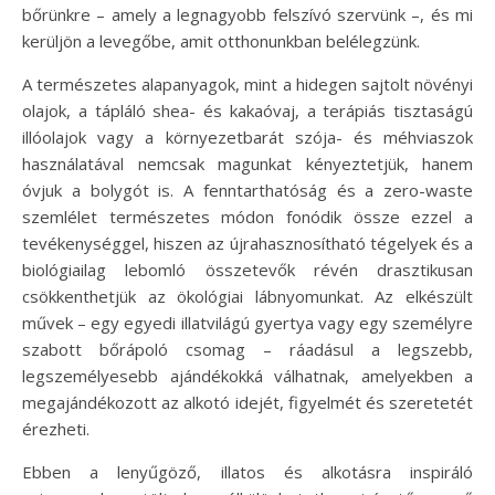
bőrünkre – amely a legnagyobb felszívó szervünk –, és mi
kerüljön a levegőbe, amit otthonunkban belélegzünk.
A természetes alapanyagok, mint a hidegen sajtolt növényi
olajok, a tápláló shea- és kakaóvaj, a terápiás tisztaságú
illóolajok vagy a környezetbarát szója- és méhviaszok
használatával nemcsak magunkat kényeztetjük, hanem
óvjuk a bolygót is. A fenntarthatóság és a zero-waste
szemlélet természetes módon fonódik össze ezzel a
tevékenységgel, hiszen az újrahasznosítható tégelyek és a
biológiailag lebomló összetevők révén drasztikusan
csökkenthetjük az ökológiai lábnyomunkat. Az elkészült
művek – egy egyedi illatvilágú gyertya vagy egy személyre
szabott bőrápoló csomag – ráadásul a legszebb,
legszemélyesebb ajándékokká válhatnak, amelyekben a
megajándékozott az alkotó idejét, figyelmét és szeretetét
érezheti.
Ebben a lenyűgöző, illatos és alkotásra inspiráló