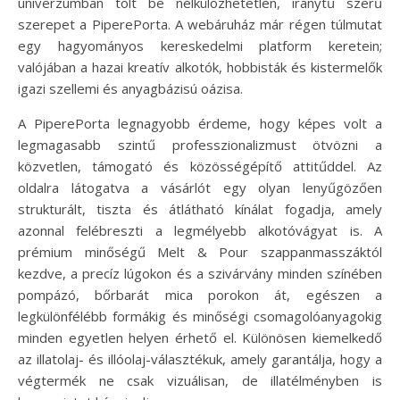
univerzumban tölt be nélkülözhetetlen, iránytű szerű
szerepet a PiperePorta. A webáruház már régen túlmutat
egy hagyományos kereskedelmi platform keretein;
valójában a hazai kreatív alkotók, hobbisták és kistermelők
igazi szellemi és anyagbázisú oázisa.
A PiperePorta legnagyobb érdeme, hogy képes volt a
legmagasabb szintű professzionalizmust ötvözni a
közvetlen, támogató és közösségépítő attitűddel. Az
oldalra látogatva a vásárlót egy olyan lenyűgözően
strukturált, tiszta és átlátható kínálat fogadja, amely
azonnal felébreszti a legmélyebb alkotóvágyat is. A
prémium minőségű Melt & Pour szappanmasszáktól
kezdve, a precíz lúgokon és a szivárvány minden színében
pompázó, bőrbarát mica porokon át, egészen a
legkülönfélébb formákig és minőségi csomagolóanyagokig
minden egyetlen helyen érhető el. Különösen kiemelkedő
az illatolaj- és illóolaj-választékuk, amely garantálja, hogy a
végtermék ne csak vizuálisan, de illatélményben is