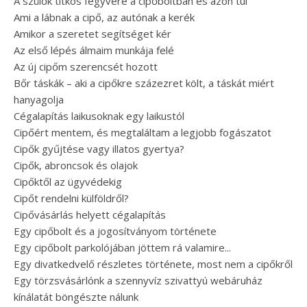
A szülők titkos fegyvere a cipőboltban és azon túl
Ami a lábnak a cipő, az autónak a kerék
Amikor a szeretet segítséget kér
Az első lépés álmaim munkája felé
Az új cipőm szerencsét hozott
Bőr táskák – aki a cipőkre százezret költ, a táskát miért
hanyagolja
Cégalapítás laikusoknak egy laikustól
Cipőért mentem, és megtaláltam a legjobb fogászatot
Cipők gyűjtése vagy illatos gyertya?
Cipők, abroncsok és olajok
Cipőktől az ügyvédekig
Cipőt rendelni külföldről?
Cipővásárlás helyett cégalapítás
Egy cipőbolt és a jogosítványom története
Egy cipőbolt parkolójában jöttem rá valamire...
Egy divatkedvelő részletes története, most nem a cipőkről
Egy törzsvásárlónk a szennyvíz szivattyú webáruház
kínálatát böngészte nálunk