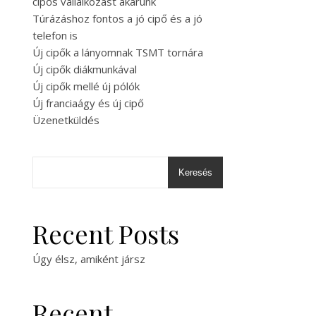
cipős vállalkozást akarunk
Túrázáshoz fontos a jó cipő és a jó
telefon is
Új cipők a lányomnak TSMT tornára
Új cipők diákmunkával
Új cipők mellé új pólók
Új franciaágy és új cipő
Üzenetküldés
Keresés
Recent Posts
Úgy élsz, amiként jársz
Recent