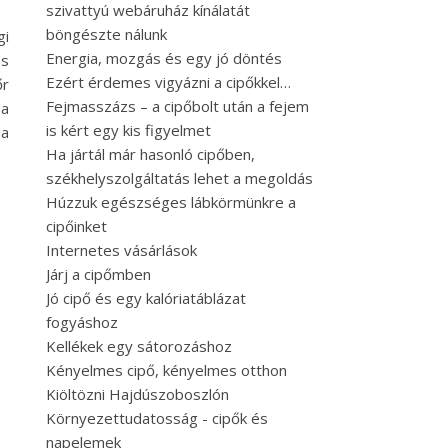
szivattyú webáruház kínálatát
böngészte nálunk
gi
Energia, mozgás és egy jó döntés
os
Ezért érdemes vigyázni a cipőkkel…
őr
Fejmasszázs – a cipőbolt után a fejem
a
is kért egy kis figyelmet
ja
Ha jártál már hasonló cipőben,
székhelyszolgáltatás lehet a megoldás
Húzzuk egészséges lábkörmünkre a
cipőinket
Internetes vásárlások
Járj a cipőmben
Jó cipő és egy kalóriatáblázat
fogyáshoz
Kellékek egy sátorozáshoz
Kényelmes cipő, kényelmes otthon
Kiöltözni Hajdúszoboszlón
Környezettudatosság - cipők és
napelemek