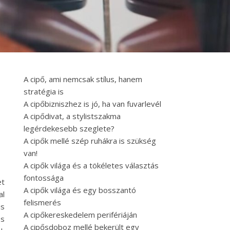
A cipő, ami nemcsak stílus, hanem
stratégia is
A cipőbizniszhez is jó, ha van fuvarlevél
A cipődivat, a stylistszakma
legérdekesebb szeglete?
A cipők mellé szép ruhákra is szükség
van!
A cipők világa és a tökéletes választás
fontossága
et
A cipők világa és egy bosszantó
al
felismerés
s
A cipőkereskedelem perifériáján
és
A cipősdoboz mellé bekerült egy