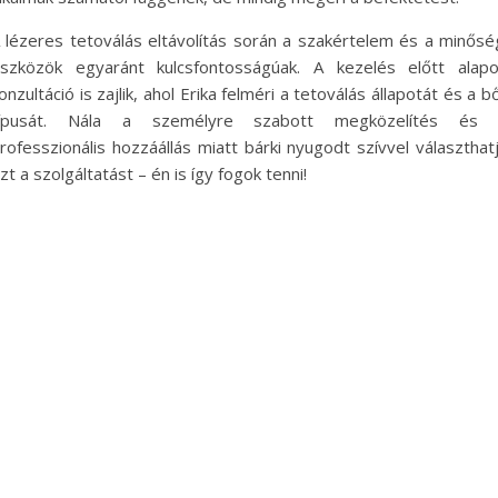
 lézeres tetoválás eltávolítás során a szakértelem és a minősé
szközök egyaránt kulcsfontosságúak. A kezelés előtt alap
onzultáció is zajlik, ahol Erika felméri a tetoválás állapotát és a b
típusát. Nála a személyre szabott megközelítés és 
rofesszionális hozzáállás miatt bárki nyugodt szívvel választhat
zt a szolgáltatást – én is így fogok tenni!