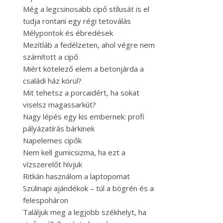
Még a legcsinosabb cipő stílusát is el
tudja rontani egy régi tetoválás
Mélypontok és ébredések
Mezítláb a fedélzeten, ahol végre nem
számított a cipő
Miért kötelező elem a betonjárda a
családi ház körül?
Mit tehetsz a porcaidért, ha sokat
viselsz magassarkút?
Nagy lépés egy kis embernek: profi
pályázatírás bárkinek
Napelemes cipők
Nem kell gumicsizma, ha ezt a
vízszerelőt hívjuk
Ritkán használom a laptopomat
Szülinapi ajándékok – túl a bögrén és a
felespoháron
Találjuk meg a legjobb székhelyt, ha