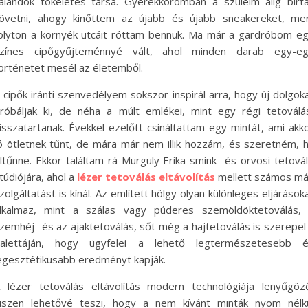
alandok tökéletes társa. Gyerekkoromban a szüleim alig bírt
övetni, ahogy kinőttem az újabb és újabb sneakereket, me
olyton a környék utcáit róttam bennük. Ma már a gardróbom e
zínes cipőgyűjteménnyé vált, ahol minden darab egy-e
örténetet mesél az életemből.
 cipők iránti szenvedélyem sokszor inspirál arra, hogy új dolgok
róbáljak ki, de néha a múlt emlékei, mint egy régi tetoválá
isszatartanak. Évekkel ezelőtt csináltattam egy mintát, ami akk
ó ötletnek tűnt, de mára már nem illik hozzám, és szeretném, 
ltűnne. Ekkor találtam rá Murguly Erika smink- és orvosi tetová
túdiójára, ahol a
lézer tetoválás eltávolítás
mellett számos m
zolgáltatást is kínál. Az említett hölgy olyan különleges eljárások
lkalmaz, mint a szálas vagy púderes szemöldöktetoválás,
zemhéj- és az ajaktetoválás, sőt még a hajtetoválás is szerepel
alettáján, hogy ügyfelei a lehető legtermészetesebb 
egesztétikusabb eredményt kapják.
 lézer tetoválás eltávolítás modern technológiája lenyűgöz
iszen lehetővé teszi, hogy a nem kívánt minták nyom nélk