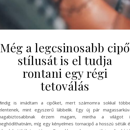
Még a legcsinosabb cipő
stílusát is el tudja
rontani egy régi
tetoválás
indig is imádtam a cipőket, mert számomra sokkal több
elentenek, mint egyszerű lábbelik. Egy új pár magassarkúv
magabiztosabbnak érzem magam, mintha a világot i
eghódíthatnám, míg egy kényelmes tornacipő a hosszú séták 