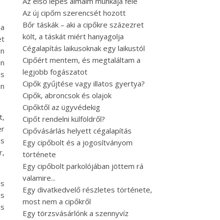
Az első lépés álmaim munkája felé
Az új cipőm szerencsét hozott
Bőr táskák – aki a cipőkre százezret
ja
költ, a táskát miért hanyagolja
et
Cégalapítás laikusoknak egy laikustól
en
Cipőért mentem, és megtaláltam a
án
legjobb fogászatot
és
Cipők gyűjtése vagy illatos gyertya?
en
Cipők, abroncsok és olajok
Cipőktől az ügyvédekig
t,
Cipőt rendelni külföldről?
er
Cipővásárlás helyett cégalapítás
és
Egy cipőbolt és a jogosítványom
r,
története
Egy cipőbolt parkolójában jöttem rá
valamire...
es
Egy divatkedvelő részletes története,
ás
most nem a cipőkről
es
Egy törzsvásárlónk a szennyvíz