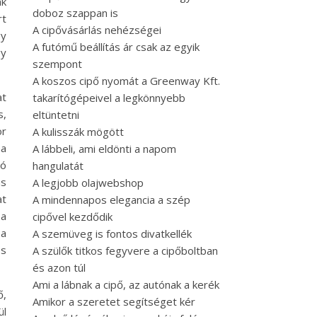
ák
doboz szappan is
rt
A cipővásárlás nehézségei
gy
A futómű beállítás ár csak az egyik
gy
szempont
A koszos cipő nyomát a Greenway Kft.
at
takarítógépeivel a legkönnyebb
s,
eltüntetni
or
A kulisszák mögött
ha
A lábbeli, ami eldönti a napom
ló
hangulatát
ás
A legjobb olajwebshop
at
A mindennapos elegancia a szép
 a
cipővel kezdődik
 a
A szemüveg is fontos divatkellék
és
A szülők titkos fegyvere a cipőboltban
és azon túl
Ami a lábnak a cipő, az autónak a kerék
ő,
Amikor a szeretet segítséget kér
ül