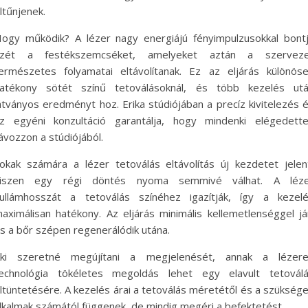
ltűnjenek.
ogy működik? A lézer nagy energiájú fényimpulzusokkal bont
zét a festékszemcséket, amelyeket aztán a szervez
ermészetes folyamatai eltávolítanak. Ez az eljárás különös
atékony sötét színű tetoválásoknál, és több kezelés ut
átványos eredményt hoz. Erika stúdiójában a precíz kivitelezés 
z egyéni konzultáció garantálja, hogy mindenki elégedett
ávozzon a stúdiójából.
okak számára a lézer tetoválás eltávolítás új kezdetet jelen
iszen egy régi döntés nyoma semmivé válhat. A léz
ullámhosszát a tetoválás színéhez igazítják, így a kezel
aximálisan hatékony. Az eljárás minimális kellemetlenséggel já
s a bőr szépen regenerálódik utána.
ki szeretné megújítani a megjelenését, annak a lézer
echnológia tökéletes megoldás lehet egy elavult tetovál
ltüntetésére. A kezelés árai a tetoválás méretétől és a szükség
lkalmak számától függenek, de mindig megéri a befektetést.