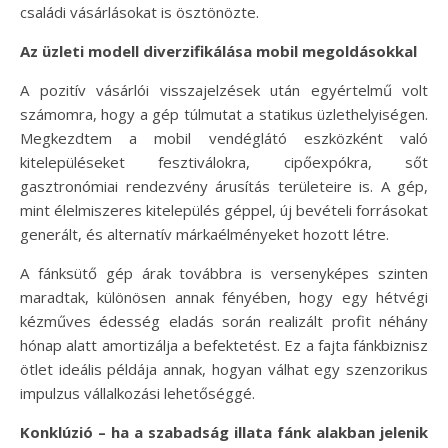
családi vásárlásokat is ösztönözte.
Az üzleti modell diverzifikálása mobil megoldásokkal
A pozitív vásárlói visszajelzések után egyértelmű volt
számomra, hogy a gép túlmutat a statikus üzlethelyiségen.
Megkezdtem a mobil vendéglátó eszközként való
kitelepüléseket fesztiválokra, cipőexpókra, sőt
gasztronómiai rendezvény árusítás területeire is. A gép,
mint élelmiszeres kitelepülés géppel, új bevételi forrásokat
generált, és alternatív márkaélményeket hozott létre.
A fánksütő gép árak továbbra is versenyképes szinten
maradtak, különösen annak fényében, hogy egy hétvégi
kézműves édesség eladás során realizált profit néhány
hónap alatt amortizálja a befektetést. Ez a fajta fánkbiznisz
ötlet ideális példája annak, hogyan válhat egy szenzorikus
impulzus vállalkozási lehetőséggé.
Konklúzió – ha a szabadság illata fánk alakban jelenik