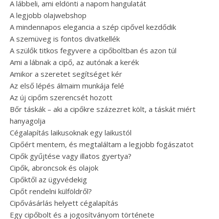
A lábbeli, ami eldönti a napom hangulatát
A legjobb olajwebshop
A mindennapos elegancia a szép cipővel kezdődik
A szemüveg is fontos divatkellék
A szülők titkos fegyvere a cipőboltban és azon túl
Ami a lábnak a cipő, az autónak a kerék
Amikor a szeretet segítséget kér
Az első lépés álmaim munkája felé
Az új cipőm szerencsét hozott
Bőr táskák – aki a cipőkre százezret költ, a táskát miért
hanyagolja
Cégalapítás laikusoknak egy laikustól
Cipőért mentem, és megtaláltam a legjobb fogászatot
Cipők gyűjtése vagy illatos gyertya?
Cipők, abroncsok és olajok
Cipőktől az ügyvédekig
Cipőt rendelni külföldről?
Cipővásárlás helyett cégalapítás
Egy cipőbolt és a jogosítványom története