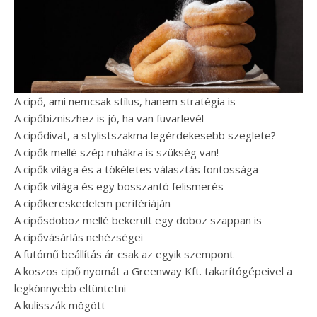
A cipő, ami nemcsak stílus, hanem stratégia is
A cipőbizniszhez is jó, ha van fuvarlevél
A cipődivat, a stylistszakma legérdekesebb szeglete?
A cipők mellé szép ruhákra is szükség van!
A cipők világa és a tökéletes választás fontossága
A cipők világa és egy bosszantó felismerés
A cipőkereskedelem perifériáján
A cipősdoboz mellé bekerült egy doboz szappan is
A cipővásárlás nehézségei
A futómű beállítás ár csak az egyik szempont
A koszos cipő nyomát a Greenway Kft. takarítógépeivel a
legkönnyebb eltüntetni
A kulisszák mögött