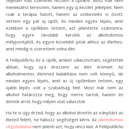
teljesen más szemmel néztem a cipőkre. Most már nem
menekülést kerestem, hanem egy új kezdet jelképeit. Nem
csak a terápia hatott, hanem az utókezelés is óvott.
Vettem egy pár új cipőt, és minden egyes lépés, amit
ezekben a cipőkben tettem, azt jelentette számomra,
hogy egyre távolabb kerülök az alkoholizmus
mélypontjától, és egyre közelebb jutok ahhoz az élethez,
amit mindig is szerettem volna élni.
A Felépülők.hu és a cipők, amiket választottam, segítettek
abban, hogy újra érezzem az élet örömeit. Az
alkoholmentes életmód kialakítása nem volt könnyű, de
minden egyes lépés, amit az új cipőimben tettem, egy
újabb lépés volt a szabadság felé. Most már nem az
alkohol határozza meg, hogy merre tartok, hanem én
döntök arról, hogy milyen utat választok.
Ha te is úgy érzed, hogy az alkohol átvette az irányítást az
életed felett, ne habozz segítséget kérni. Az
alkoholizmus
végstádiuma
nem jelenti azt, hogy nincs kiút. A Felépülők.hu