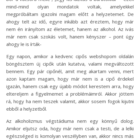
mind-mind olyan mondatok voltak, amelyekkel
megpróbáltam igazolni magam előtt a helyzetemet. De
ahogy telt az idő, egyre inkább azt éreztem, hogy már
nem én irányítom az életemet, hanem az alkohol. Az ivás
már nem csak szokás volt, hanem kényszer – pont úgy
ahogy le is írták-
Egy napon, amikor a kedvenc cipős webshopom oldalán
böngésztem új cipők után kutatva, valami megváltozott
bennem. Egy pár cipőnél, amit meg akartam venni, mert
azon kaptam magam, hogy már nem is a cipő érdekel
igazán, hanem csak egy újabb módot kerestem arra, hogy
eltereljem a figyelmemet a problémáimról. Akkor jöttem
rá, hogy ha nem teszek valamit, akkor sosem fogok kijutni
ebből a helyzetből.
Az alkoholizmus végstádiuma nem egy könnyű dolog.
Amikor eljutsz oda, hogy már nem csak a testi, de a lelki
egészséged is komolyan veszélyben van, akkor nincs más