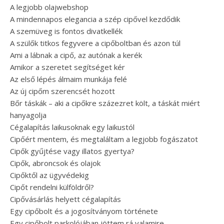
A legjobb olajwebshop
A mindennapos elegancia a szép cipővel kezdődik
A szemüveg is fontos divatkellék
A szülők titkos fegyvere a cipőboltban és azon túl
Ami a lábnak a cipő, az autónak a kerék
Amikor a szeretet segítséget kér
Az első lépés álmaim munkája felé
Az új cipőm szerencsét hozott
Bőr táskák – aki a cipőkre százezret költ, a táskát miért
hanyagolja
Cégalapítás laikusoknak egy laikustól
Cipőért mentem, és megtaláltam a legjobb fogászatot
Cipők gyűjtése vagy illatos gyertya?
Cipők, abroncsok és olajok
Cipőktől az ügyvédekig
Cipőt rendelni külföldről?
Cipővásárlás helyett cégalapítás
Egy cipőbolt és a jogosítványom története
Egy cipőbolt parkolójában jöttem rá valamire...