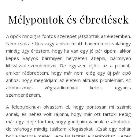
Mélypontok és ébredések
A cipők mindig is fontos szerepet játszottak az életemben.
Nem csak a stílus vagy a divat miatt, hanem mert valahogy
mindig úgy éreztem, hogy ha van egy jó pár cipőm, akkor
képes vagyok bármilyen helyzeten átlépni, bármilyen
kihívással szembenézni. De egyszer eljött az a pillanat,
amikor ráébredtem, hogy már nem elég egy új pár cipő
ahhoz, hogy megoldjam az életem aktuális problémáit. Az
alkoholizmus végstádiumával kellett ugyanis
szembenéznem.
A felepulok.hu-n olvastam el, hogy pontosan mi számít
annak, és nehéz volt rájönni, hogy már ott tartok. Pedig
már egy ideje tudtam, hogy gondjaim vannak az alkohollal,
de valahogy mindig találtam kifogásokat. „Csak egy pohár
bor a vacsora mellé”, „egy kis lazítás a barátokkal” – ezek