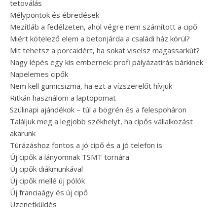
tetoválás
Mélypontok és ébredések
Mezítláb a fedélzeten, ahol végre nem számított a cipő
Miért kötelező elem a betonjárda a családi ház körül?
Mit tehetsz a porcaidért, ha sokat viselsz magassarkút?
Nagy lépés egy kis embernek: profi pályázatírás bárkinek
Napelemes cipők
Nem kell gumicsizma, ha ezt a vízszerelőt hívjuk
Ritkán használom a laptopomat
Szülinapi ajándékok – túl a bögrén és a felespoháron
Találjuk meg a legjobb székhelyt, ha cipős vállalkozást
akarunk
Túrázáshoz fontos a jó cipő és a jó telefon is
Új cipők a lányomnak TSMT tornára
Új cipők diákmunkával
Új cipők mellé új pólók
Új franciaágy és új cipő
Üzenetküldés