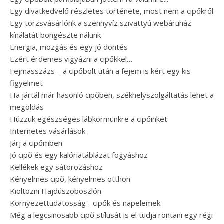
Egy divatkedvelő részletes története, most nem a cipőkről
Egy törzsvásárlónk a szennyvíz szivattyú webáruház
kínálatát böngészte nálunk
Energia, mozgás és egy jó döntés
Ezért érdemes vigyázni a cipőkkel…
Fejmasszázs – a cipőbolt után a fejem is kért egy kis
figyelmet
Ha jártál már hasonló cipőben, székhelyszolgáltatás lehet a
megoldás
Húzzuk egészséges lábkörmünkre a cipőinket
Internetes vásárlások
Járj a cipőmben
Jó cipő és egy kalóriatáblázat fogyáshoz
Kellékek egy sátorozáshoz
Kényelmes cipő, kényelmes otthon
Kiöltözni Hajdúszoboszlón
Környezettudatosság - cipők és napelemek
Még a legcsinosabb cipő stílusát is el tudja rontani egy régi