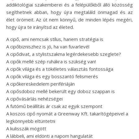
addiktológiai szakemberei és a felépülőkből álló közösség
segíthetnek abban, hogy újra megtaláld önmagad és az
élet örömeit. Az út nem könnyű, de minden lépés megéri,
hogy újra te irányítsd az életed.
A cipő, ami nemcsak stílus, hanem stratégia is
A cipőbizniszhez is jó, ha van fuvarlevél
A cipődivat, a stylistszakma legérdekesebb szeglete?
A cipők mellé szép ruhákra is szükség van!
A cipők világa és a tökéletes választás fontossága
A cipők világa és egy bosszantó felismerés
A cipőkereskedelem perifériáján
A cipősdoboz mellé bekerült egy doboz szappan is
A cipővásárlás nehézségei
A futómű beállítás ár csak az egyik szempont
A koszos cipő nyomát a Greenway Kft. takarítógépeivel a
legkönnyebb eltüntetni
A kulisszák mögött
A lábbeli, ami eldönti a napom hangulatát