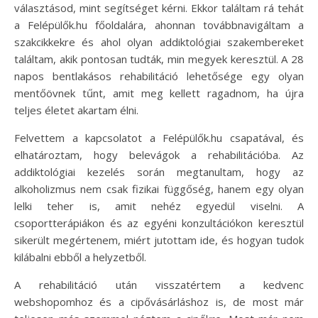
választásod, mint segítséget kérni. Ekkor találtam rá tehát
a Felépülők.hu főoldalára, ahonnan továbbnavigáltam a
szakcikkekre és ahol olyan addiktológiai szakembereket
találtam, akik pontosan tudták, min megyek keresztül. A 28
napos bentlakásos rehabilitáció lehetősége egy olyan
mentőövnek tűnt, amit meg kellett ragadnom, ha újra
teljes életet akartam élni.
Felvettem a kapcsolatot a Felépülők.hu csapatával, és
elhatároztam, hogy belevágok a rehabilitációba. Az
addiktológiai kezelés során megtanultam, hogy az
alkoholizmus nem csak fizikai függőség, hanem egy olyan
lelki teher is, amit nehéz egyedül viselni. A
csoportterápiákon és az egyéni konzultációkon keresztül
sikerült megértenem, miért jutottam ide, és hogyan tudok
kilábalni ebből a helyzetből.
A rehabilitáció után visszatértem a kedvenc
webshopomhoz és a cipővásárláshoz is, de most már