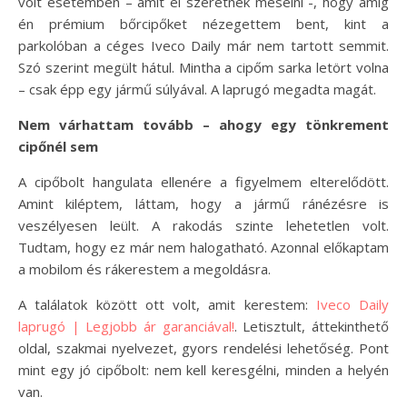
volt esetemben – amit el szeretnék mesélni -, hogy amíg
én prémium bőrcipőket nézegettem bent, kint a
parkolóban a céges Iveco Daily már nem tartott semmit.
Szó szerint megült hátul. Mintha a cipőm sarka letört volna
– csak épp egy jármű súlyával. A laprugó megadta magát.
Nem várhattam tovább – ahogy egy tönkrement
cipőnél sem
A cipőbolt hangulata ellenére a figyelmem elterelődött.
Amint kiléptem, láttam, hogy a jármű ránézésre is
veszélyesen leült. A rakodás szinte lehetetlen volt.
Tudtam, hogy ez már nem halogatható. Azonnal előkaptam
a mobilom és rákerestem a megoldásra.
A találatok között ott volt, amit kerestem:
Iveco Daily
laprugó | Legjobb ár garanciával!
. Letisztult, áttekinthető
oldal, szakmai nyelvezet, gyors rendelési lehetőség. Pont
mint egy jó cipőbolt: nem kell keresgélni, minden a helyén
van.