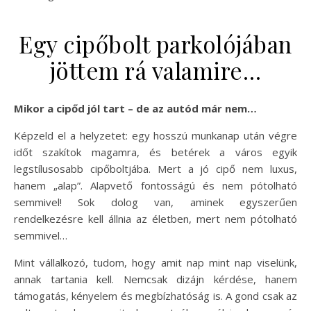
Egy cipőbolt parkolójában
jöttem rá valamire…
Mikor a cipőd jól tart – de az autód már nem…
Képzeld el a helyzetet: egy hosszú munkanap után végre
időt szakítok magamra, és betérek a város egyik
legstílusosabb cipőboltjába. Mert a jó cipő nem luxus,
hanem „alap”. Alapvető fontosságú és nem pótolható
semmivel! Sok dolog van, aminek egyszerűen
rendelkezésre kell állnia az életben, mert nem pótolható
semmivel…
Mint vállalkozó, tudom, hogy amit nap mint nap viselünk,
annak tartania kell. Nemcsak dizájn kérdése, hanem
támogatás, kényelem és megbízhatóság is. A gond csak az