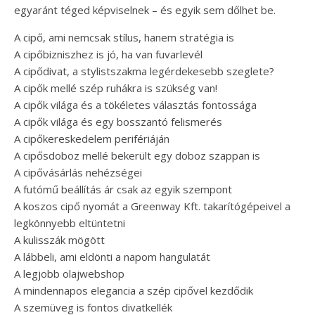
egyaránt téged képviselnek – és egyik sem dőlhet be.
A cipő, ami nemcsak stílus, hanem stratégia is
A cipőbizniszhez is jó, ha van fuvarlevél
A cipődivat, a stylistszakma legérdekesebb szeglete?
A cipők mellé szép ruhákra is szükség van!
A cipők világa és a tökéletes választás fontossága
A cipők világa és egy bosszantó felismerés
A cipőkereskedelem perifériáján
A cipősdoboz mellé bekerült egy doboz szappan is
A cipővásárlás nehézségei
A futómű beállítás ár csak az egyik szempont
A koszos cipő nyomát a Greenway Kft. takarítógépeivel a
legkönnyebb eltüntetni
A kulisszák mögött
A lábbeli, ami eldönti a napom hangulatát
A legjobb olajwebshop
A mindennapos elegancia a szép cipővel kezdődik
A szemüveg is fontos divatkellék