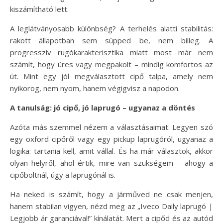
kiszámítható lett.
A leglátványosabb különbség? A terhelés alatti stabilitás:
rakott állapotban sem süpped be, nem billeg. A
progresszív rugókarakterisztika miatt most már nem
számít, hogy üres vagy megpakolt – mindig komfortos az
út. Mint egy jól megválasztott cipő talpa, amely nem
nyikorog, nem nyom, hanem végigvisz a napodon.
A tanulság: jó cipő, jó laprugó – ugyanaz a döntés
Azóta más szemmel nézem a választásaimat. Legyen szó
egy oxford cipőről vagy egy pickup laprugóról, ugyanaz a
logika: tartania kell, amit vállal. És ha már választok, akkor
olyan helyről, ahol értik, mire van szükségem – ahogy a
cipőboltnál, úgy a laprugónál is.
Ha neked is számít, hogy a járműved ne csak menjen,
hanem stabilan vigyen, nézd meg az „Iveco Daily laprugó |
Legjobb ár garanciával!” kínálatát. Mert a cipőd és az autód