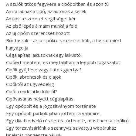
A szülők titkos fegyvere a cipőboltban és azon túl
Ami a lábnak a cipő, az autónak a kerék
Amikor a szeretet segítséget kér
Az első lépés álmaim munkája felé
Az új cipőm szerencsét hozott
Bőr táskák – aki a cipőkre százezret költ, a táskát miért
hanyagolja
Cégalapítás laikusoknak egy laikustól
Cipőért mentem, és megtaláltam a legjobb fogászatot
Cipők gyűjtése vagy illatos gyertya?
Cipők, abroncsok és olajok
Cipőktől az ügyvédekig
Cipőt rendelni külföldről?
Cipővásárlás helyett cégalapítás
Egy cipőbolt és a jogosítványom története
Egy cipőbolt parkolójában jöttem rá valamire...
Egy divatkedvelő részletes története, most nem a cipőkről
Egy törzsvásárlónk a szennyvíz szivattyú webáruház
kínálatát böngészte nálunk