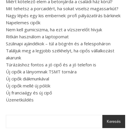
Miért kötelező elem a betonjárda a családi ház körül?
Mit tehetsz a porcaidért, ha sokat viselsz magassarkút?
Nagy lépés egy kis embernek: profi pályázatírás bárkinek
Napelemes cipők
Nem kell gumicsizma, ha ezt a vízszerelőt hívjuk
Ritkán használom a laptopomat
Szülinapi ajándékok – túl a bögrén és a felespoháron
Találjuk meg a legjobb székhelyt, ha cipős vállalkozást
akarunk
Túrázáshoz fontos a jó cipő és a jó telefon is
Új cipők a lányomnak TSMT tornára
Új cipők diákmunkával
Új cipők mellé új pólók
Új franciaágy és új cipő
Üzenetküldés
Keresés