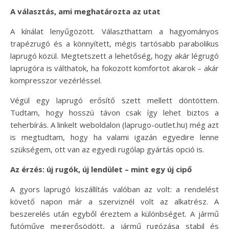
A választás, ami meghatározta az utat
A kínálat lenyűgözött. Választhattam a hagyományos
trapézrugó és a könnyített, mégis tartósabb parabolikus
laprugó közül. Megtetszett a lehetőség, hogy akár légrugó
laprugóra is válthatok, ha fokozott komfortot akarok – akár
kompresszor vezérléssel.
Végül egy laprugó erősítő szett mellett döntöttem.
Tudtam, hogy hosszú távon csak így lehet biztos a
teherbírás. A linkelt weboldalon (laprugo-outlet.hu) még azt
is megtudtam, hogy ha valami igazán egyedire lenne
szükségem, ott van az egyedi rugólap gyártás opció is.
Az érzés: új rugók, új lendület – mint egy új cipő
A gyors laprugó kiszállítás valóban az volt: a rendelést
követő napon már a szerviznél volt az alkatrész. A
beszerelés után egyből éreztem a különbséget. A jármű
futóműve megerősödött, a jármű rugózása stabil és