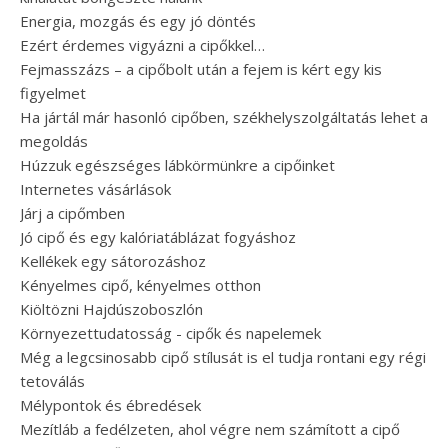
Energia, mozgás és egy jó döntés
Ezért érdemes vigyázni a cipőkkel…
Fejmasszázs – a cipőbolt után a fejem is kért egy kis
figyelmet
Ha jártál már hasonló cipőben, székhelyszolgáltatás lehet a
megoldás
Húzzuk egészséges lábkörmünkre a cipőinket
Internetes vásárlások
Járj a cipőmben
Jó cipő és egy kalóriatáblázat fogyáshoz
Kellékek egy sátorozáshoz
Kényelmes cipő, kényelmes otthon
Kiöltözni Hajdúszoboszlón
Környezettudatosság - cipők és napelemek
Még a legcsinosabb cipő stílusát is el tudja rontani egy régi
tetoválás
Mélypontok és ébredések
Mezítláb a fedélzeten, ahol végre nem számított a cipő